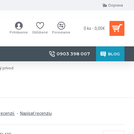
Doprava
0 ks - 0,00€
Prihlásenie
Obľúbené
Porovnanie
0903 398 007
BLOG
ý prívod
recenzií.
-
Napísať recenziu