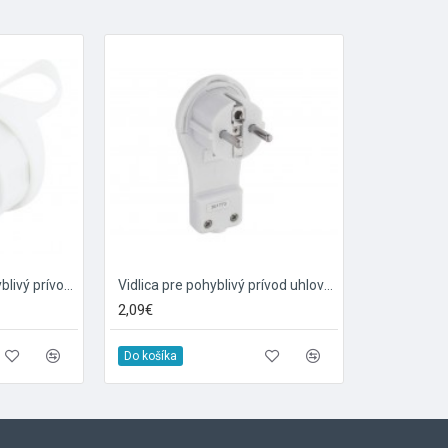
Vidlica uhlová pre pohyblivý prívod - biela
Vidlica pre pohyblivý prívod uhlová, biela
2,09€
Do košíka