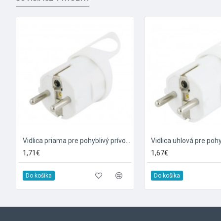
Vidlica priama pre pohyblivý prívod - biela farba
1,71€
1,67€
Do košíka
Do košíka