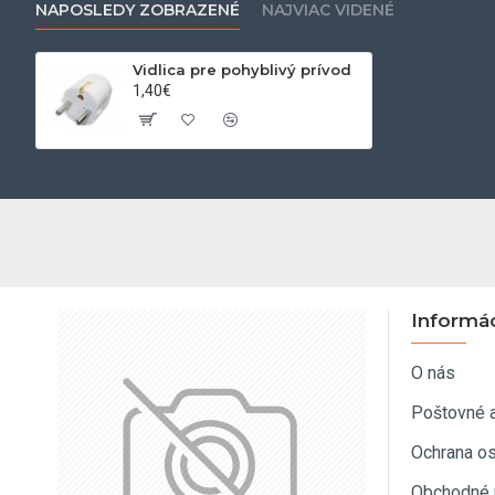
NAPOSLEDY ZOBRAZENÉ
NAJVIAC VIDENÉ
Vidlica pre pohyblivý prívod
1,40€
Informá
O nás
Poštovné 
Ochrana o
Obchodné 