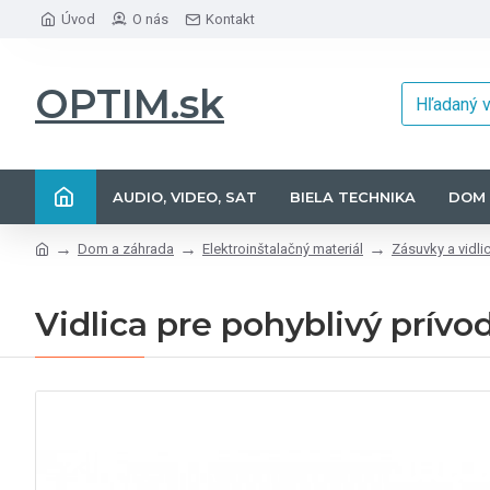
Úvod
O nás
Kontakt
OPTIM.sk
AUDIO, VIDEO, SAT
BIELA TECHNIKA
DOM 
Dom a záhrada
Elektroinštalačný materiál
Zásuvky a vidli
Vidlica pre pohyblivý prívo