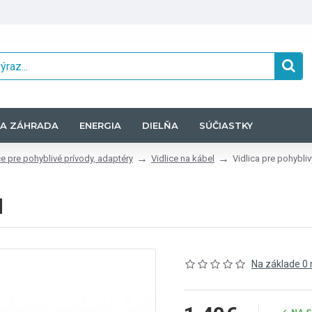
A ZÁHRADA
ENERGIA
DIELŇA
SÚČIASTKY
ce pre pohyblivé prívody, adaptéry
Vidlice na kábel
Vidlica pre pohybliv
d
Na základe 0 