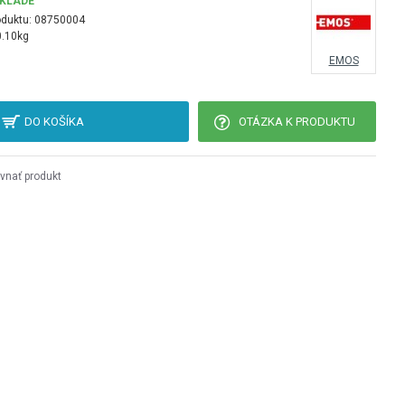
SKLADE
oduktu:
08750004
0.10kg
EMOS
DO KOŠÍKA
OTÁZKA K PRODUKTU
vnať produkt