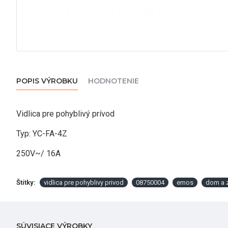
POPIS VÝROBKU
HODNOTENIE
Vidlica pre pohyblivý prívod
Typ: YC-FA-4Z
250V~/ 16A
Štítky:
vidlica pre pohyblivy privod
08750004
emos
dom a 
SÚVISIACE VÝROBKY