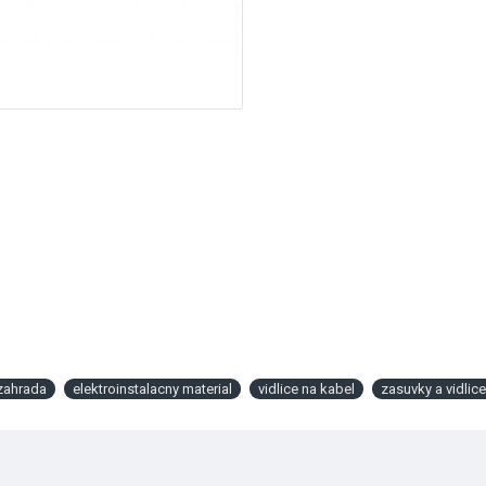
zahrada
elektroinstalacny material
vidlice na kabel
zasuvky a vidlic