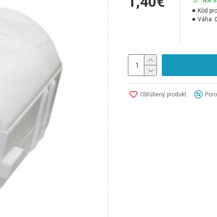
1,40€
NA 
Kód pr
Váha:
Obľúbený produkt
Poro