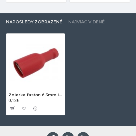
NAPOSLEDY ZOBRAZENÉ
NAJVIAC VIDENÉ
Zdierka faston 6.3mm izol., vodič 0.5-1.5mm červená
0,13€