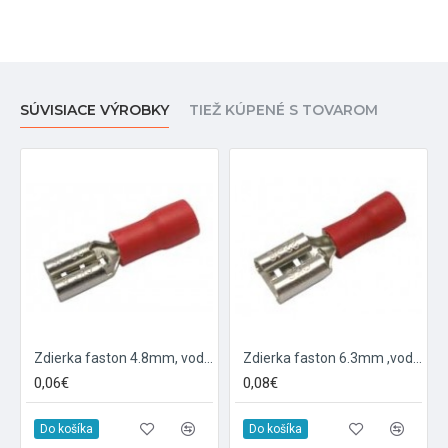
SÚVISIACE VÝROBKY
TIEŽ KÚPENÉ S TOVAROM
Zdierka faston 4.8mm, vodič 0.5-1.5mm červená
Zdierka faston 6.3mm ,vodič 0.5-1.5mm červená
0,06€
0,08€
Do košíka
Do košíka