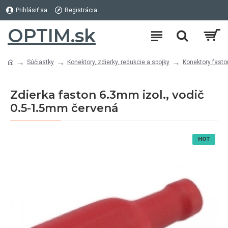
Prihlásiť sa
Registrácia
OPTIM.sk
Súčiastky
Konektory, zdierky, redukcie a spojky
Konektory faston
Zdierka faston 6.3mm izol., vodič
0.5-1.5mm červená
HOT