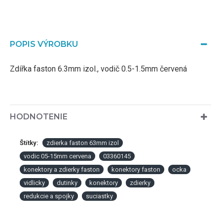
POPIS VÝROBKU
Zdířka faston 6.3mm izol., vodič 0.5-1.5mm červená
HODNOTENIE
Štítky:
zdierka faston 63mm izol
vodic 05-15mm cervena
03360145
konektory a zdierky faston
konektory faston
ocka
vidlicky
dutinky
konektory
zdierky
redukcie a spojky
suciastky