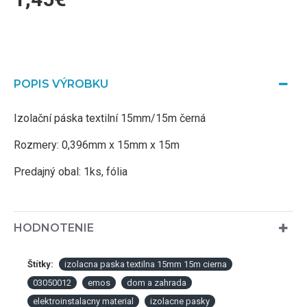
POPIS VÝROBKU
Izolační páska textilní 15mm/15m černá
Rozmery: 0,396mm x 15mm x 15m
Predajný obal: 1ks, fólia
HODNOTENIE
Štítky:
izolacna paska textilna 15mm 15m cierna
03050012
emos
dom a zahrada
elektroinstalacny material
izolacne pasky