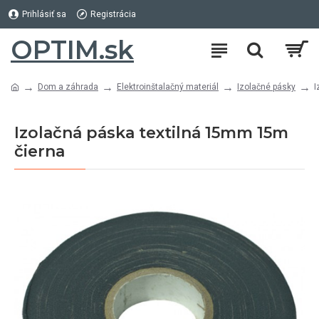
Prihlásiť sa
Registrácia
OPTIM.sk
Dom a záhrada
Elektroinštalačný materiál
Izolačné pásky
I
Izolačná páska textilná 15mm 15m
čierna