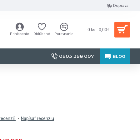
Doprava
0 ks - 0,00€
Prihlásenie
Obľúbené
Porovnanie
0903 398 007
BLOG
recenzií.
-
Napísať recenziu