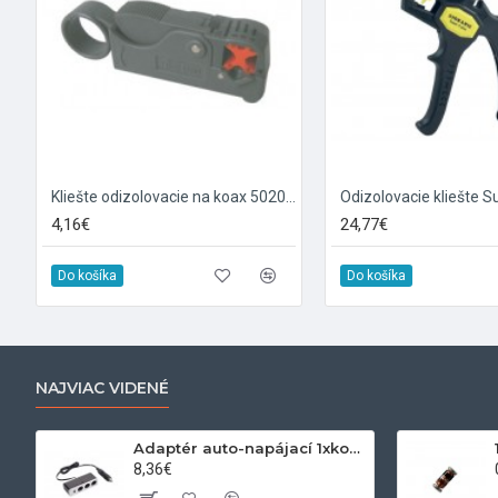
Kliešte odizolovacie na koax 502020
Odizolovacie kliešte S
4,16€
24,77€
Do košíka
Do košíka
NAJVIAC VIDENÉ
Adaptér auto-napájací 1xkon./3x zdierka- 12/24V, USB 1000mA
8,36€