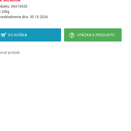
JE SKLADOM
oduktu:
06610020
0.20kg
 naskladnenie dňa:
30.10.2026
DO KOŠÍKA
OTÁZKA K PRODUKTU
vnať produkt