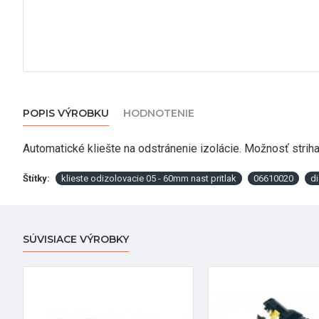
POPIS VÝROBKU
HODNOTENIE
Automatické kliešte na odstránenie izolácie. Možnosť strihan
Štítky:
klieste odizolovacie 05 - 60mm nast pritlak
06610020
di
SÚVISIACE VÝROBKY