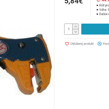
5,84€
NIE 
Kód pr
Váha:
Ďalšie
Obľúbený produkt
Poro