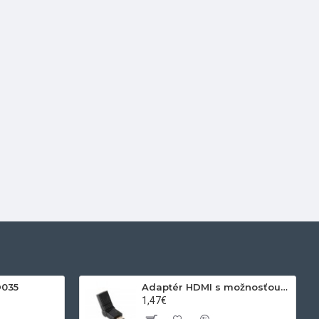
D035
Adaptér HDMI s možnosťou otáčania
1,47€