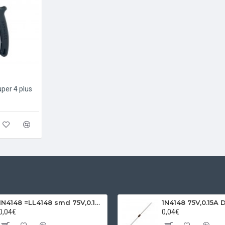
uper 4 plus
1N4148 =LL4148 smd 75V,0.15A SOD80C
1N4148 75V,0.15A 
0,04€
0,04€