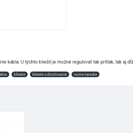
ie kábla. U týchto klieští je možné regulovať tak prítlak, tak aj
elna
klieste
klieste odizolovacie
rucne naradie