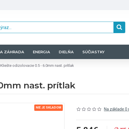
A ZÁHRADA
ENERGIA
DIELŇA
SÚČIASTKY
Kliešte odizolovacie 0.5 - 6.0mm nast. prítlak
.0mm nast. prítlak
NIE JE SKLADOM
Na základe 0 