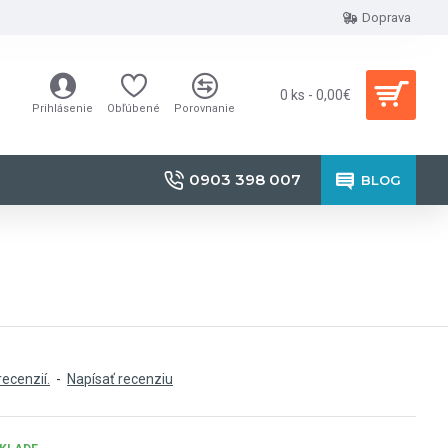
Doprava
0 ks - 0,00€
Prihlásenie
Obľúbené
Porovnanie
0903 398 007
BLOG
recenzií.
-
Napísať recenziu