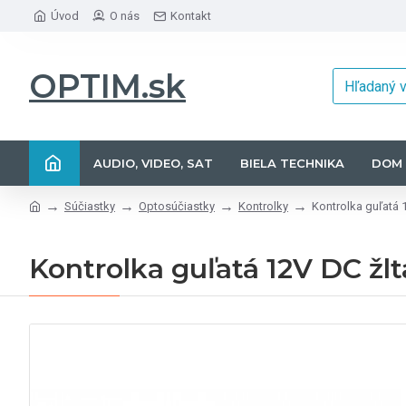
Úvod
O nás
Kontakt
OPTIM.sk
AUDIO, VIDEO, SAT
BIELA TECHNIKA
DOM 
Súčiastky
Optosúčiastky
Kontrolky
Kontrolka guľatá 
Kontrolka guľatá 12V DC žlt