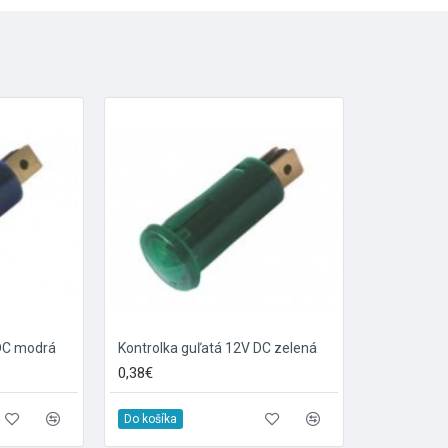
 DC modrá
Kontrolka guľatá 12V DC zelená
0,38€
Do košíka