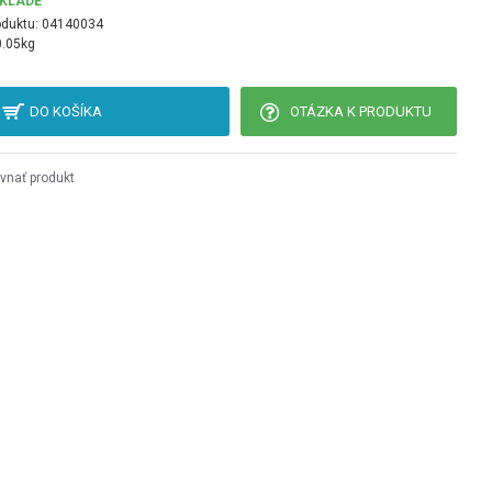
SKLADE
oduktu:
04140034
0.05kg
DO KOŠÍKA
OTÁZKA K PRODUKTU
vnať produkt