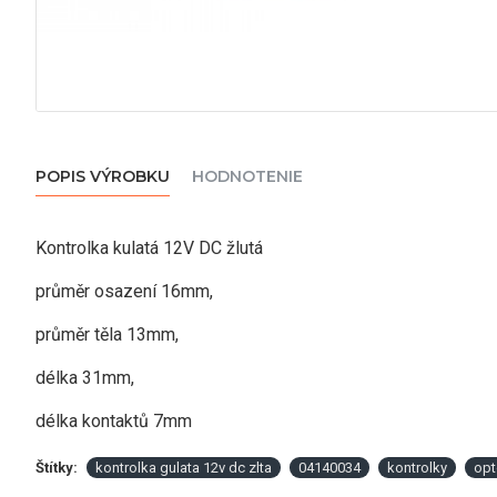
POPIS VÝROBKU
HODNOTENIE
Kontrolka kulatá 12V DC žlutá
průměr osazení 16mm,
průměr těla 13mm,
délka 31mm,
délka kontaktů 7mm
Štítky:
kontrolka gulata 12v dc zlta
04140034
kontrolky
opt