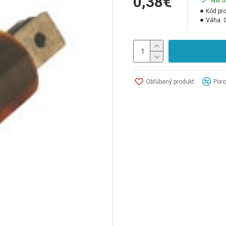
0,38€
NA 
Kód pr
Váha:
Obľúbený produkt
Poro