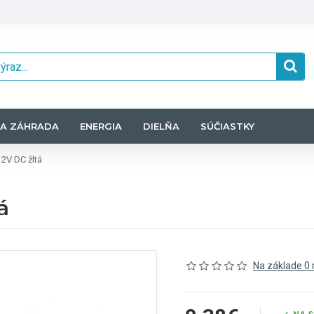
A ZÁHRADA
ENERGIA
DIELŇA
SÚČIASTKY
12V DC žltá
á
Na základe 0 