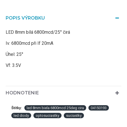
POPIS VÝROBKU
LED 8mm bílá 6800mcd/25° čirá
Iv: 6800mcd při If 20mA
Úhel: 25°
Vf: 3.5V
HODNOTENIE
Štítky:
led 8mm biela 6800mcd 25deg cira
04150193
led diody
optosuciastky
suciastky