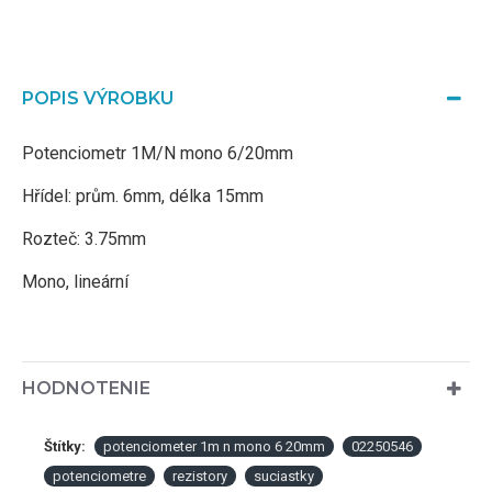
POPIS VÝROBKU
Potenciometr 1M/N mono 6/20mm
Hřídel: prům. 6mm, délka 15mm
Rozteč: 3.75mm
Mono, lineární
HODNOTENIE
Štítky:
potenciometer 1m n mono 6 20mm
02250546
potenciometre
rezistory
suciastky