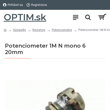
Prihlásiť sa
Registrácia
OPTIM.sk
Súčiastky
Rezistory
Potenciometre
Potenciometer 1M N 
Potenciometer 1M N mono 6
20mm